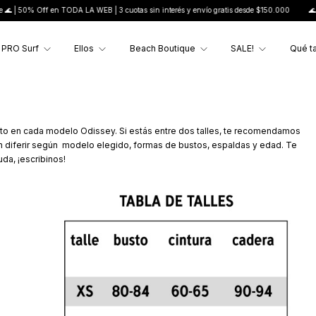
 50% Off en TODA LA WEB | 3 cuotas sin interés y envío gratis desde $150.000
🌊 Últimos
PRO Surf
Ellos
Beach Boutique
SALE!
Qué ta
fecto en cada modelo Odissey. Si estás entre dos talles, te recomendamos
n diferir según modelo elegido, formas de bustos, espaldas y edad. Te
da, ¡escribinos!