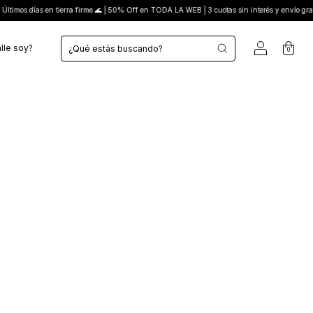
 días en tierra firme 🌊 | 50% Off en TODA LA WEB | 3 cuotas sin interés y envío gratis de
lle soy?
0