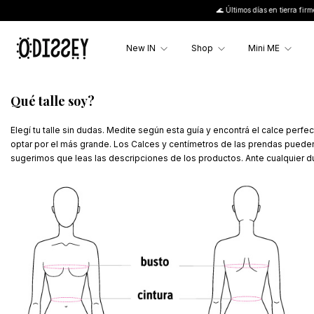
🌊 Últimos días en tierra firme 🌊 |
New IN
Shop
Mini ME
Qué talle soy?
Elegí tu talle sin dudas. Medite según esta guía y encontrá el calce per
optar por el más grande. Los Calces y centímetros de las prendas puede
sugerimos que leas las descripciones de los productos. Ante cualquier du