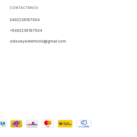
CONTACTÁNOS
5492236167004
+5492236167004
odisseywatertools@gmail.com