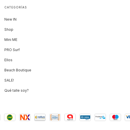
CATEGORÍAS
New IN
Shop
Mini ME
PRO Surf
Ellos
Beach Boutique
SALE!
Qué talle soy?