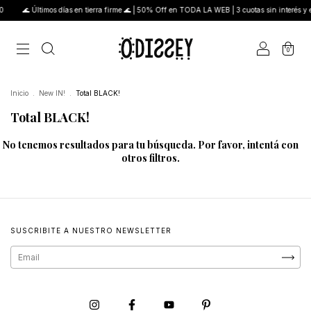
0
🌊 Últimos días en tierra firme 🌊 | 50% Off en TODA LA WEB | 3 cuotas sin interés y 
0
Inicio
.
New IN!
.
Total BLACK!
Total BLACK!
No tenemos resultados para tu búsqueda. Por favor, intentá con
otros filtros.
SUSCRIBITE A NUESTRO NEWSLETTER