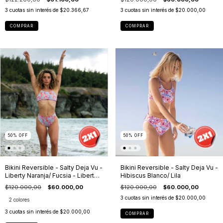
3
cuotas sin interés de
$20.366,67
3
cuotas sin interés de
$20.000,00
COMPRAR
COMPRAR
50
%
OFF
50
%
OFF
Bikini Reversible - Salty Deja Vu -
Bikini Reversible - Salty Deja Vu -
Liberty Naranja/ Fucsia - Liberty
Hibiscus Blanco/ Lila
Naranja/ Liberty Lila
$120.000,00
$60.000,00
$120.000,00
$60.000,00
3
cuotas sin interés de
$20.000,00
2 colores
3
cuotas sin interés de
$20.000,00
COMPRAR