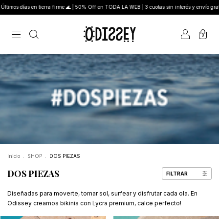
s en tierra firme 🌊 | 50% Off en TODA LA WEB | 3 cuotas sin interés y envío gratis desde $
0
Inicio
.
SHOP
.
DOS PIEZAS
DOS PIEZAS
FILTRAR
Diseñadas para moverte, tomar sol, surfear y disfrutar cada ola. En
Odissey creamos bikinis con Lycra premium, calce perfecto!