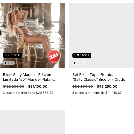
SIN STOCK
SIN STOCK
Bikini Salty Marpla – Edición
Set Bikini Top + Bombacha –
Limitada 150° Mar del Plata -
"Salty Classic" Bicolor - Crudo
Atlántica Amarillo
Texturado/ Negro
$122.200,00
$61.100,00
$86.500,00
$43.250,00
3
cuotas sin interés de
$20.366,67
3
cuotas sin interés de
$14.416,67