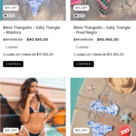
50
%
OFF
50
%
OFF
Bikini Triangulito – Salty Triangle
Bikini Triangulito – Salty Triangle
- Atlántica
- Pixel Negro
$81.930,00
$40.965,00
$81.930,00
$40.965,00
2 colores
2 colores
3
cuotas sin interés de
$13.655,00
3
cuotas sin interés de
$13.655,00
COMPRAR
COMPRAR
50
%
OFF
50
%
OFF