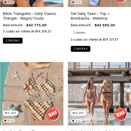
Bikini Triangulito – Salty Classic
Set Salty Teen – Top +
Triangle - Negro/ Crudo
Bombacha - Atlántica
$85.550,00
$42.775,00
$85.990,00
$42.995,00
3
cuotas sin interés de
$14.258,33
2 colores
3
cuotas sin interés de
$14.331,67
COMPRAR
COMPRAR
50
%
OFF
50
%
OFF