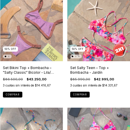
50
%
OFF
50
%
OFF
Set Bikini Top + Bombacha –
Set Salty Teen – Top +
"Salty Classic" Bicolor - Lila/
Bombacha - Jardín
Bronze
$86.500,00
$43.250,00
$85.990,00
$42.995,00
3
cuotas sin interés de
$14.416,67
3
cuotas sin interés de
$14.331,67
COMPRAR
COMPRAR