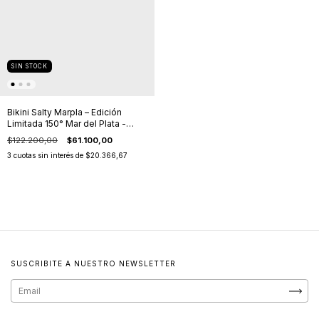
SIN STOCK
Bikini Salty Marpla – Edición
Limitada 150° Mar del Plata -
Atlántica Azul
$122.200,00
$61.100,00
3
cuotas sin interés de
$20.366,67
SUSCRIBITE A NUESTRO NEWSLETTER