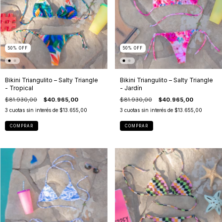
50
%
OFF
50
%
OFF
Bikini Triangulito – Salty Triangle
Bikini Triangulito – Salty Triangle
- Tropical
- Jardín
$81.930,00
$40.965,00
$81.930,00
$40.965,00
3
cuotas sin interés de
$13.655,00
3
cuotas sin interés de
$13.655,00
COMPRAR
COMPRAR