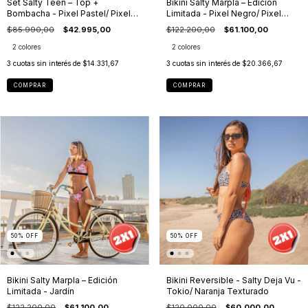
Set Salty Teen – Top +
Bikini Salty Marpla – Edición
Bombacha - Pixel Pastel/ Pixel
Limitada - Pixel Negro/ Pixel
Negro
Pastel
$85.990,00
$42.995,00
$122.200,00
$61.100,00
2 colores
2 colores
3
cuotas sin interés de
$14.331,67
3
cuotas sin interés de
$20.366,67
COMPRAR
COMPRAR
50
%
OFF
50
%
OFF
Bikini Salty Marpla – Edición
Bikini Reversible - Salty Deja Vu -
Limitada - Jardín
Tokio/ Naranja Texturado
$122.200,00
$61.100,00
$120.000,00
$60.000,00