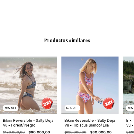
Productos similares
50
%
OFF
50
%
OFF
50
Bikini Reversible - Salty Deja
Bikini Reversible - Salty Deja
Biki
Vu - Forest/ Negro
Vu - Hibiscus Blanco/ Lila
Vu -
Libe
$120.000,00
$60.000,00
$120.000,00
$60.000,00
$12