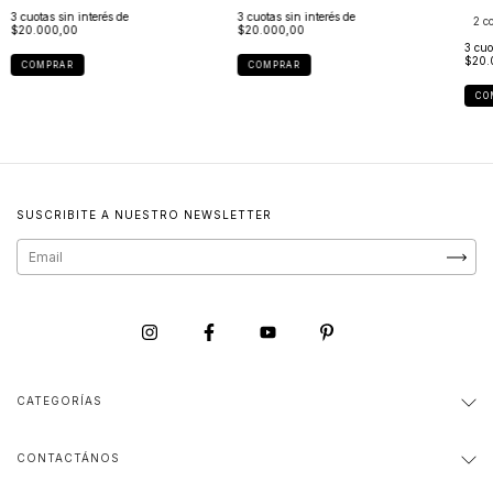
3
cuotas sin interés de
3
cuotas sin interés de
2 co
$20.000,00
$20.000,00
3
cuo
$20.
COMPRAR
COMPRAR
CO
SUSCRIBITE A NUESTRO NEWSLETTER
CATEGORÍAS
CONTACTÁNOS