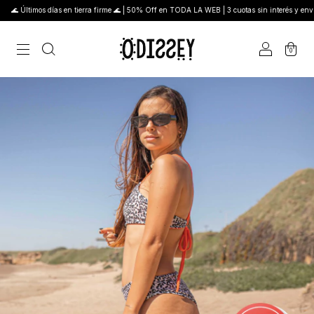
🌊 Últimos días en tierra firme 🌊 | 50% Off en TODA LA WEB | 3 cuotas sin interés y envío 
0