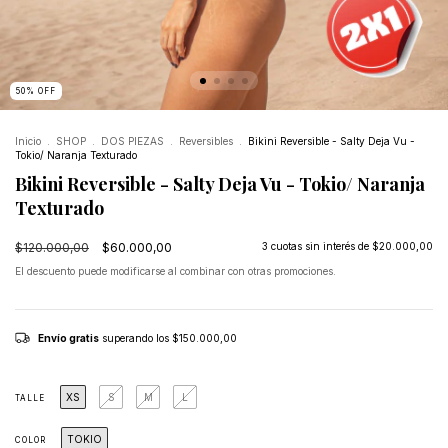
50
%
OFF
Inicio
.
SHOP
.
DOS PIEZAS
.
Reversibles
.
Bikini Reversible - Salty Deja Vu -
Tokio/ Naranja Texturado
Bikini Reversible - Salty Deja Vu - Tokio/ Naranja
Texturado
$120.000,00
$60.000,00
3
cuotas sin interés de
$20.000,00
El descuento puede modificarse al combinar con otras promociones.
Envío gratis
superando los
$150.000,00
XS
S
M
L
TALLE
TOKIO
COLOR