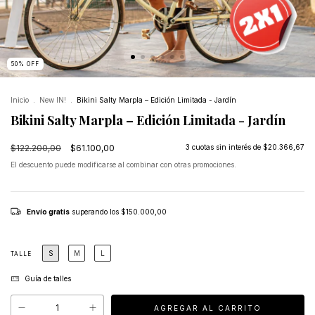
50
%
OFF
Inicio
.
New IN!
.
Bikini Salty Marpla – Edición Limitada - Jardín
Bikini Salty Marpla – Edición Limitada - Jardín
$122.200,00
$61.100,00
3
cuotas sin interés de
$20.366,67
El descuento puede modificarse al combinar con otras promociones.
Envío gratis
superando los
$150.000,00
S
M
L
TALLE
Guía de talles