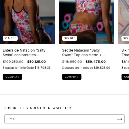
50
%
OFF
50
%
OFF
50
Entera de Natación "Salty
Set de Natación "Salty
Bikin
Swim" con breteles
Swim" Top con cierre +
Tria
regulables - Jardín
Bombacha alta - Jardín
$100.250,00
$50.125,00
$118.950,00
$59.475,00
$81.
3
cuotas sin interés de
$16.708,33
3
cuotas sin interés de
$19.825,00
3
cuo
COMPRAR
COMPRAR
CO
SUSCRIBITE A NUESTRO NEWSLETTER