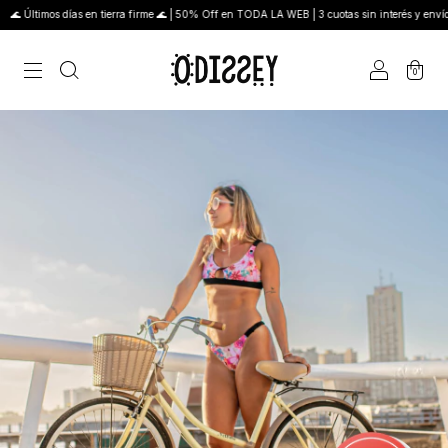
 Últimos días en tierra firme 🌊 | 50% Off en TODA LA WEB | 3 cuotas sin interés y envío g
0