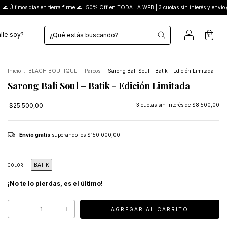
a firme 🌊 | 50% Off en TODA LA WEB | 3 cuotas sin interés y envío gratis desde $150.000
lle soy?
0
Inicio
.
BEACH BOUTIQUE
.
Pareos
.
Sarong Bali Soul – Batik - Edición Limitada
Sarong Bali Soul – Batik - Edición Limitada
$25.500,00
3
cuotas sin interés de
$8.500,00
Envío gratis
superando los
$150.000,00
BATIK
COLOR
¡No te lo pierdas, es el último!