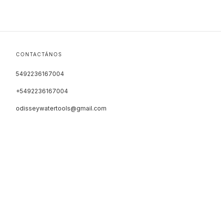
CONTACTÁNOS
5492236167004
+5492236167004
odisseywatertools@gmail.com