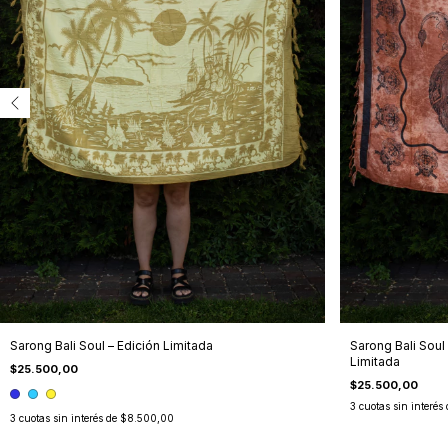
Sarong Bali Soul – Edición Limitada
Sarong Bali Soul
Limitada
$25.500,00
$25.500,00
3
cuotas sin interés
3
cuotas sin interés de
$8.500,00