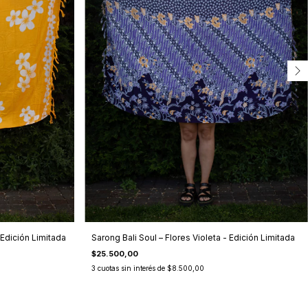
 Edición Limitada
Sarong Bali Soul – Flores Violeta - Edición Limitada
$25.500,00
3
cuotas sin interés de
$8.500,00