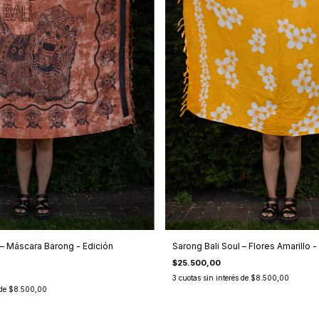
 – Máscara Barong - Edición
Sarong Bali Soul – Flores Amarillo -
$25.500,00
3
cuotas sin interés de
$8.500,00
 de
$8.500,00