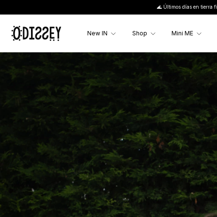
🌊 Últimos días en tierra firme 🌊 | 50% Off en TO
New IN
Shop
Mini ME