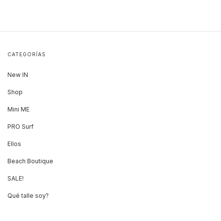
CATEGORÍAS
New IN
Shop
Mini ME
PRO Surf
Ellos
Beach Boutique
SALE!
Qué talle soy?